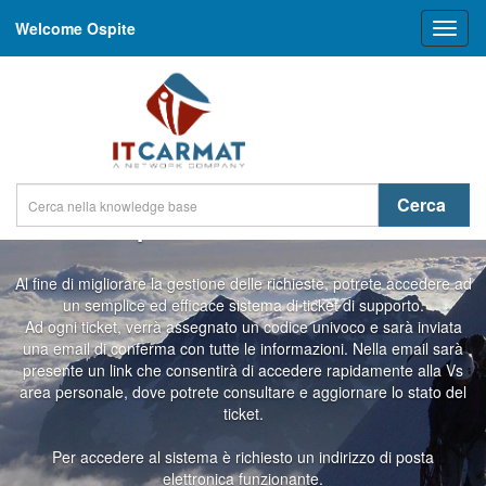
Welcome Ospite
Toggl
naviga
Cerca
Help Desk - Area Clienti
Al fine di migliorare la gestione delle richieste, potrete accedere ad
un semplice ed efficace sistema di ticket di supporto.
Ad ogni ticket, verrà assegnato un codice univoco e sarà inviata
una email di conferma con tutte le informazioni. Nella email sarà
presente un link che consentirà di accedere rapidamente alla Vs
area personale, dove potrete consultare e aggiornare lo stato del
ticket.
Per accedere al sistema è richiesto un indirizzo di posta
elettronica funzionante.